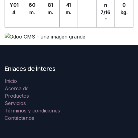
Y01
60
81
41
n
0
4
m.
m.
m.
7/16
kg.
"
Enlaces de Ínteres
Inicio
Acerca de
Productos
Servicios
Términos y condiciones
Contáctenos