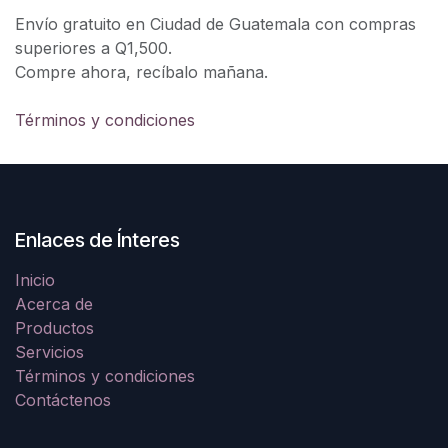
Envío gratuito en Ciudad de Guatemala con compras
superiores a Q1,500.
Compre ahora, recíbalo mañana.
Términos y condiciones
Enlaces de Ínteres
Inicio
Acerca de
Productos
Servicios
Términos y condiciones
Contáctenos