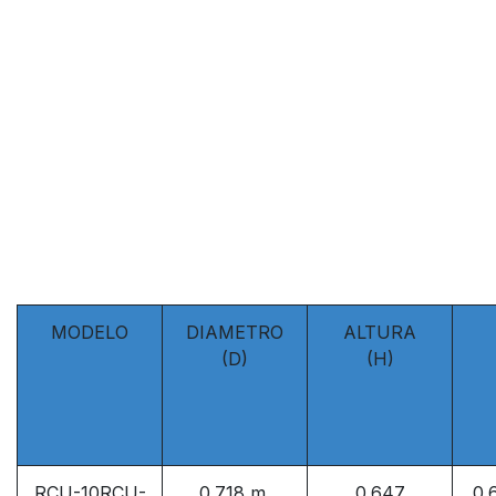
MODELO
DIAMETRO
ALTURA
(D)
(H)
RCU-10RCU-
0.718 m.
0.647
0.