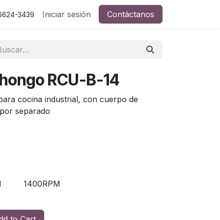
Iniciar sesión
Contáctanos
 6624-3439
o hongo RCU-B-14
para cocina industrial, con cuerpo de
 por separado
M
1400RPM
d to Cart