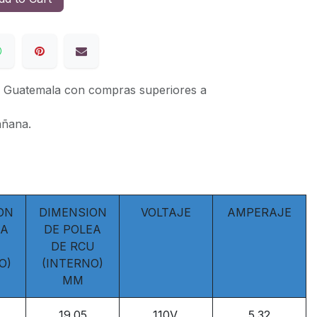
de Guatemala con compras superiores a
añana.
ON
DIMENSION
VOLTAJE
AMPERAJE
EA
DE POLEA
U
DE RCU
O)
(INTERNO)
MM
19.05
110V.
5.32