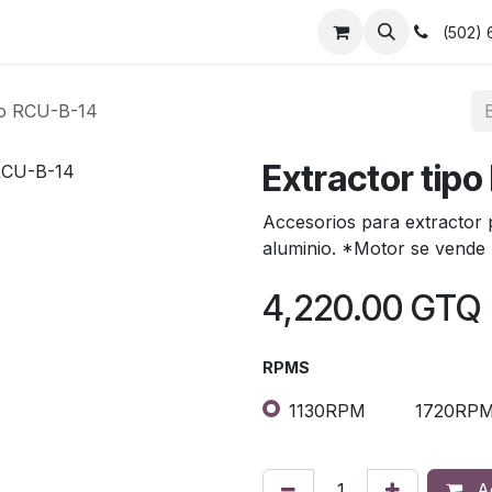
Mamparas
Accesorios
Empleos
(502)
go RCU-B-14
Extractor tip
Accesorios para extractor 
aluminio. *Motor se vende
4,220.00
GTQ
RPMS
1130RPM
1720RP
Ad