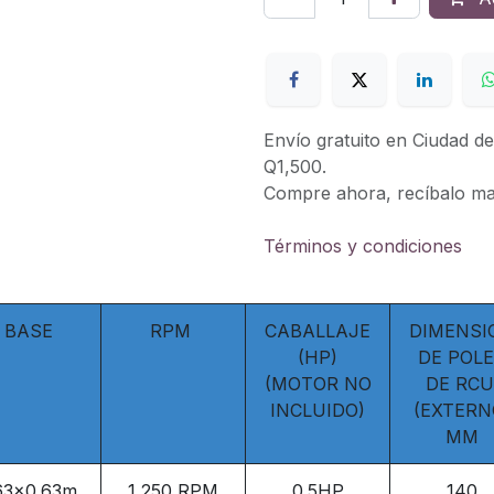
Envío gratuito en Ciudad 
Q1,500.
Compre ahora, recíbalo m
Términos y condiciones
BASE
RPM
CABALLAJE
DIMENSI
(HP)
DE POL
(MOTOR NO
DE RC
INCLUIDO)
(EXTERN
MM
63x0.63m.
1,250 RPM
0.5HP
140