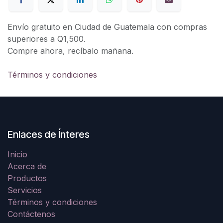
Envío gratuito en Ciudad de Guatemala con compras
superiores a Q1,500.
Compre ahora, recíbalo mañana.
Términos y condiciones
Enlaces de Ínteres
Inicio
Acerca de
Productos
Servicios
Términos y condiciones
Contáctenos