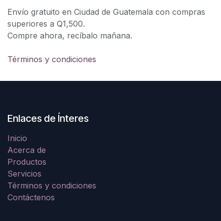
Envío gratuito en Ciudad de Guatemala con compras
superiores a Q1,500.
Compre ahora, recíbalo mañana.
Términos y condiciones
Enlaces de Ínteres
Inicio
Acerca de
Productos
Servicios
Términos y condiciones
Contáctenos