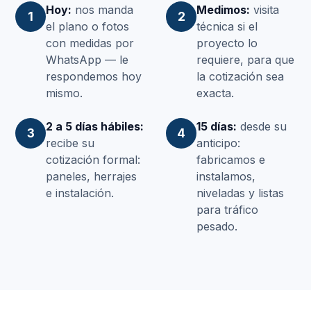
Hoy:
nos manda
Medimos:
visita
1
2
el plano o fotos
técnica si el
con medidas por
proyecto lo
WhatsApp — le
requiere, para que
respondemos hoy
la cotización sea
mismo.
exacta.
2 a 5 días hábiles:
15 días:
desde su
3
4
recibe su
anticipo:
cotización formal:
fabricamos e
paneles, herrajes
instalamos,
e instalación.
niveladas y listas
para tráfico
pesado.