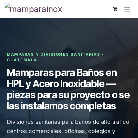
Ir al contenido
MAMPARAS Y DIVISIONES SANITARIAS ·
GUATEMALA
Mamparas para Baños en
HPL y Acero Inoxidable —
piezas para su proyecto o se
las instalamos completas
Divisiones sanitarias para baños de alto tráfico:
centros comerciales, oficinas, colegios y