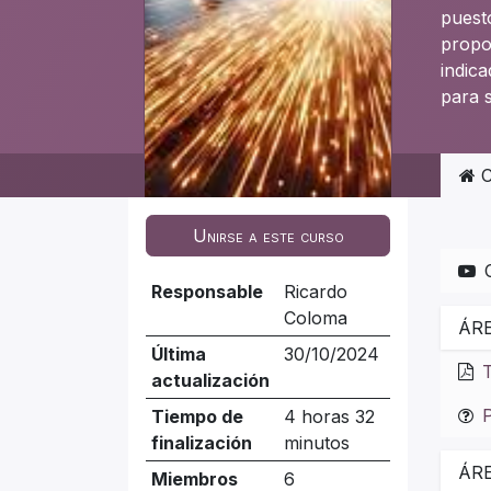
puest
propo
indic
para 
C
Unirse a este curso
Responsable
Ricardo
Coloma
ÁR
Última
30/10/2024
T
actualización
P
Tiempo de
4 horas 32
finalización
minutos
ÁR
Miembros
6