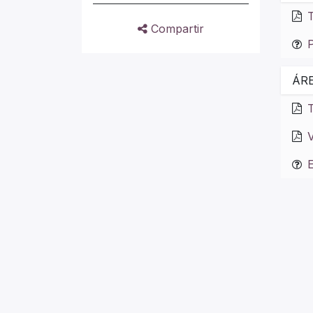
T
Compartir
P
ÁR