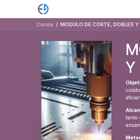
Ir al contenido
Tienda
Blog
Mamparas
Ac
Cursos
MÓDULO DE CORTE, DOBLES 
M
Y
Objet
colab
eficie
Alcan
tanto
ensam
Metod