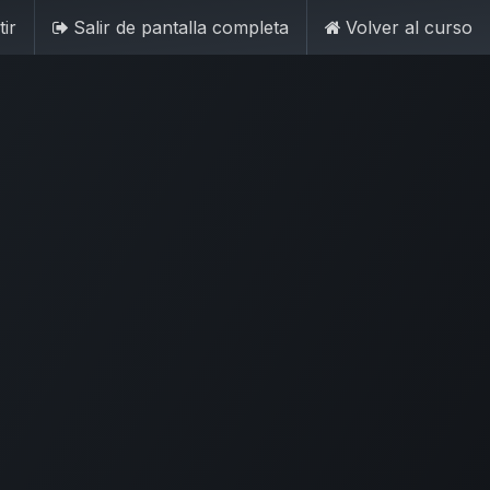
ir
Salir de pantalla completa
Volver al curso
Iniciar sesión
Contáctanos
 6624-3439