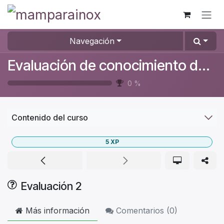
Ir al contenido
Navegación
Evaluación de conocimiento de los equipos
0
%
Contenido del curso
5
XP
Evaluación 2
Más información
Comentarios (
0
)