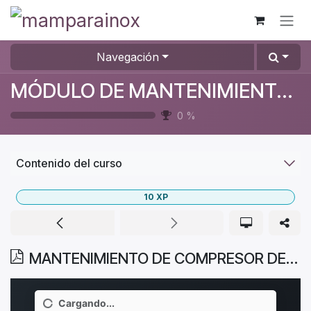
Ir al contenido
Navegación
MÓDULO DE MANTENIMIENTO DE MÁQUINAS
0
%
Contenido del curso
10
XP
MANTENIMIENTO DE COMPRESOR DE TORNILLO LUBRICADO POR ACEITE